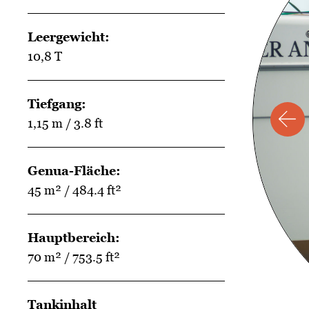
Leergewicht:
10,8 T
Tiefgang :
1,15 m / 3.8 ft
Genua-Fläche :
45 m² / 484.4 ft²
Hauptbereich:
70 m² / 753.5 ft²
Tankinhalt