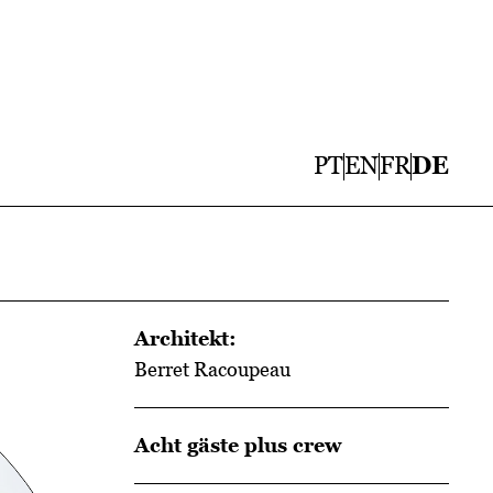
PT
EN
FR
DE
Architekt:
Berret Racoupeau
Acht gäste plus crew